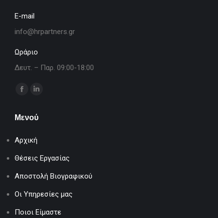
E-mail
info@hrpartners.gr
Ωράριο
Δευτ. – Παρ. 09:00-18:00
Find us on:
Facebook
Linkedin
page
page
Μενού
opens
opens
in
in
Αρχική
new
new
window
window
Θέσεις Εργασίας
Αποστολή Βιογραφικού
Οι Υπηρεσίες μας
Ποιοι Είμαστε