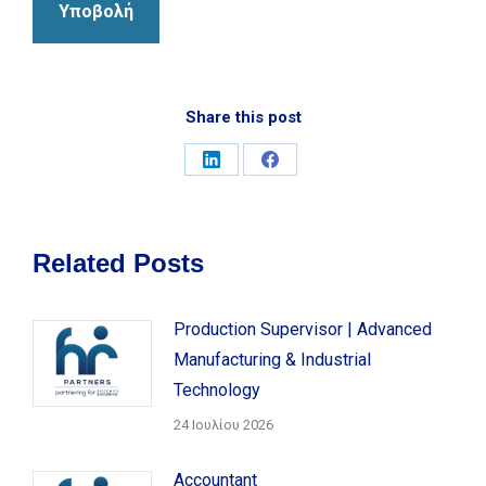
Share this post
Share
Share
on
on
LinkedIn
Facebook
Related Posts
Production Supervisor | Advanced
Manufacturing & Industrial
Technology
24 Ιουλίου 2026
Accountant