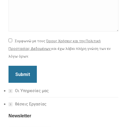
Συμφωνώ με τους
Όρους Χρήσεις και την Πολιτική
Προστασίας Δεδομένων
και έχω λάβει πλήρη γνώση των εν
λόγω όρων.
Submit
Οι Υπηρεσίες μας
θέσεις Εργασίας
Newsletter