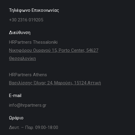
Τηλέφωνο Επικοινωνίας
+30 2316 019205
Διεύθυνση
HRPartners Thessaloniki
Νικηφόρου Ουρανού 15, Porto Center, 54627
Θεσσαλονίκη
HRPartners Athens
Βασιλίσσης Όλγας 24, Μαρούσι, 15124 Αττική
E-mail
info@hrpartners.gr
Ωράριο
Δευτ. – Παρ. 09:00-18:00