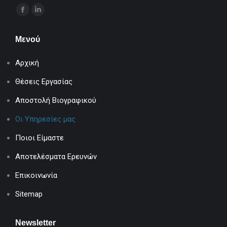
Find us on:
Facebook
Linkedin
page
page
Μενού
opens
opens
in
in
Αρχική
new
new
window
window
Θέσεις Εργασίας
Αποστολή Βιογραφικού
Οι Υπηρεσίες μας
Ποιοι Είμαστε
Αποτελέσματα Ερευνών
Επικοινωνία
Sitemap
Newsletter