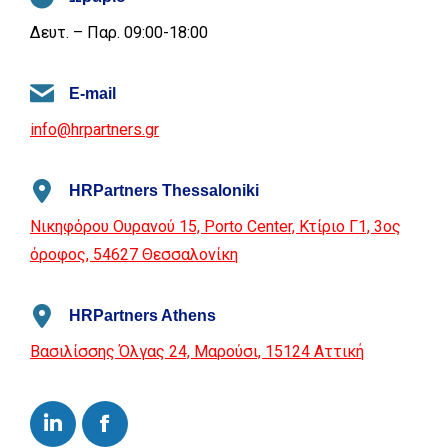
Δευτ. – Παρ. 09:00-18:00
E-mail
info@hrpartners.gr
HRPartners Thessaloniki
Νικηφόρου Ουρανού 15, Porto Center, Κτίριο Γ1, 3ος
όροφος, 54627 Θεσσαλονίκη
HRPartners Athens
Βασιλίσσης Όλγας 24, Μαρούσι, 15124 Αττική
Facebook