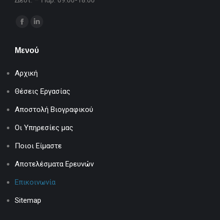
Δευτ. – Παρ. 09:00-18:00
Find us on:
Facebook
Linkedin
page
page
Μενού
opens
opens
in
in
Αρχική
new
new
window
window
Θέσεις Εργασίας
Αποστολή Βιογραφικού
Οι Υπηρεσίες μας
Ποιοι Είμαστε
Αποτελέσματα Ερευνών
Επικοινωνία
Sitemap