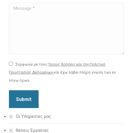
Message *
Συμφωνώ με τους
Όρους Χρήσεις και την Πολιτική
Προστασίας Δεδομένων
και έχω λάβει πλήρη γνώση των εν
λόγω όρων.
Submit
Οι Υπηρεσίες μας
θέσεις Εργασίας