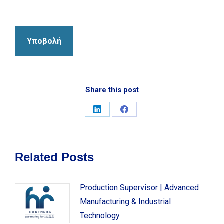
Share this post
Share
Share
on
on
LinkedIn
Facebook
Related Posts
Production Supervisor | Advanced
Manufacturing & Industrial
Technology