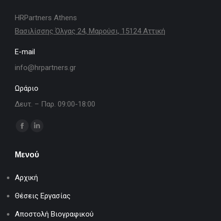
HRPartners Athens
Βασιλίσσης Όλγας 24, Μαρούσι, 15124 Αττική
E-mail
info@hrpartners.gr
Ωράριο
Δευτ. – Παρ. 09:00-18:00
Find us on:
Facebook
Linkedin
page
page
Μενού
opens
opens
in
in
Αρχική
new
new
window
window
Θέσεις Εργασίας
Αποστολή Βιογραφικού