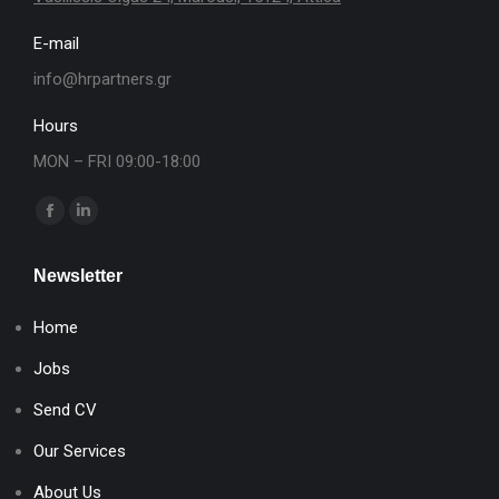
E-mail
info@hrpartners.gr
Hours
MON – FRI 09:00-18:00
Find us on:
Facebook
Linkedin
page
page
Newsletter
opens
opens
in
in
Home
new
new
window
window
Jobs
Send CV
Our Services
About Us