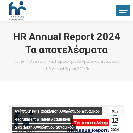
HR Annual Report 2024
Τα αποτελέσματα
You are here:
Home
Ανάπτυξη και Παρακίνηση Ανθρώπινου Δυναμικού
HR Annual Report 2024 Τα…
Ανάπτυξη και Παρακίνηση Ανθρώπινου Δυναμικού
Mar
12
Recruitment & Talent Acquisition
Διαχείριση Ανθρώπινου Δυναμικού
2024